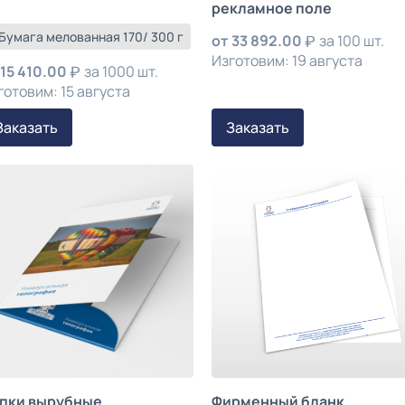
рекламное поле
 Бумага мелованная 170/ 300 г
от
33 892.00
за 100 шт.
Изготовим: 19 августа
15 410.00
за 1000 шт.
готовим: 15 августа
Заказать
Заказать
пки вырубные
Фирменный бланк