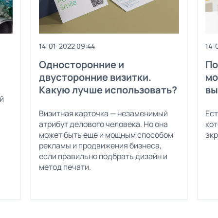
14-01-2022 09:44
14-
Односторонние и
По
двусторонние визитки.
мо
Какую лучше использовать?
вы
й
Визитная карточка — незаменимый
Ест
атрибут делового человека. Но она
кот
может быть еще и мощным способом
экр
рекламы и продвижения бизнеса,
если правильно подбрать дизайн и
метод печати.