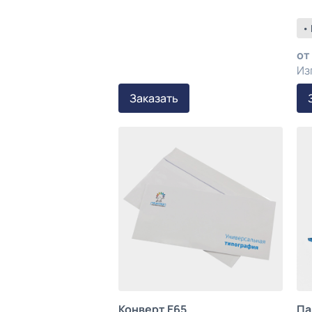
•
от
Из
Заказать
Конверт Е65
Па