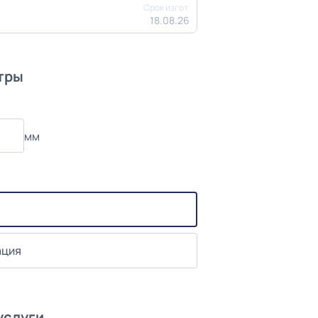
Срок изгот.
18.08.26
тры
мм
ация
услуги