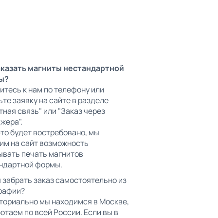
аказать магниты нестандартной
ы?
итесь к нам по телефону или
ьте заявку на сайте в разделе
тная связь" или "Заказ через
жера".
это будет востребовано, мы
им на сайт возможность
ывать печать магнитов
ндартной формы.
я забрать заказ самостоятельно из
рафии?
ториально мы находимся в Москве,
ботаем по всей России. Если вы в