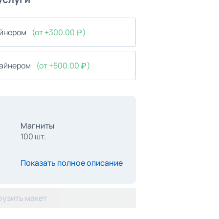
айнером
(от +300.00
)
зайнером
(от +500.00
)
Магниты
100 шт.
Показать полное описание
рузить макет