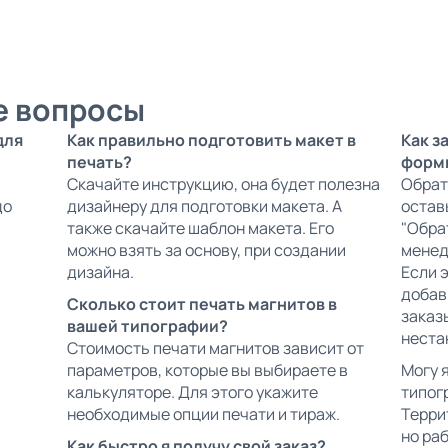
е вопросы
для
Как правильно подготовить макет в
Как з
печать?
форм
Скачайте инструкцию, она будет полезна
Обрат
до
дизайнеру для подготовки макета. А
остав
также скачайте шаблон макета. Его
"Обра
можно взять за основу, при создании
менед
дизайна.
Если 
добав
Сколько стоит печать магнитов в
заказ
вашей типографии?
неста
Стоимость печати магнитов зависит от
параметров, которые вы выбираете в
Могу 
калькуляторе. Для этого укажите
типог
необходимые опции печати и тираж.
Терри
но ра
Как быстро я получу свой заказ?