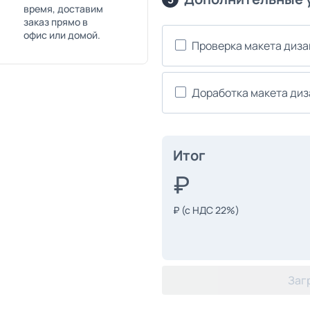
время, доставим
заказ прямо в
офис или домой.
Проверка макета диз
Доработка макета ди
Итог
₽
(с НДС 22%)
Заг