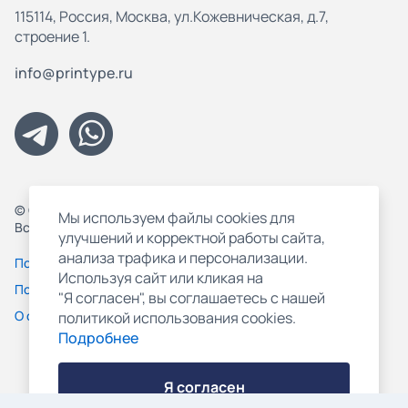
115114, Россия, Москва, ул.Кожевническая, д.7,
строение 1.
info@printype.ru
© ООО "Принтайп-Полиграфия", 1998-2026
Мы используем файлы cookies для
Все права защищены.
улучшений и корректной работы сайта,
анализа трафика и персонализации.
Политика конфиденциальности
Используя сайт или кликая на
Пользовательское соглашение
"Я согласен", вы соглашаетесь с нашей
О файлах Cookie
политикой использования cookies.
Подробнее
Я согласен