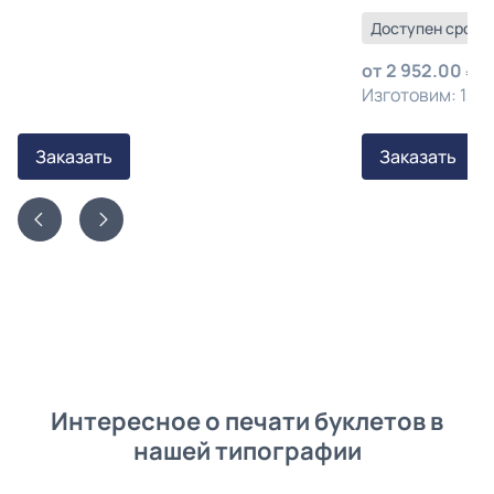
Доступен срочны
от
2 952.00
з
Изготовим: 13 а
Заказать
Заказать
Интересное о печати буклетов в
нашей типографии