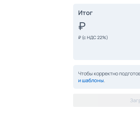
Итог
₽
(с НДС 22%)
Чтобы корректно подготов
и шаблоны
.
Заг