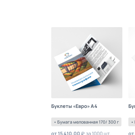
Буклеты «Евро» А4
Бу
• Бумага мелованная 170/ 300 г
•
от
15 410.00
за 1000 шт.
от