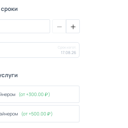
 сроки
Срок изгот.
17.08.26
услуги
айнером
(от +300.00
)
зайнером
(от +500.00
)