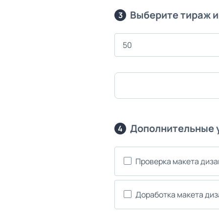
Выберите тираж и
3
Дополнительные 
4
Проверка макета диз
Доработка макета ди