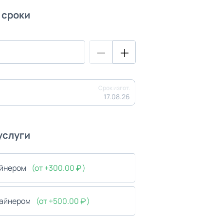
 сроки
Срок изгот.
17.08.26
услуги
айнером
(от +300.00
)
зайнером
(от +500.00
)