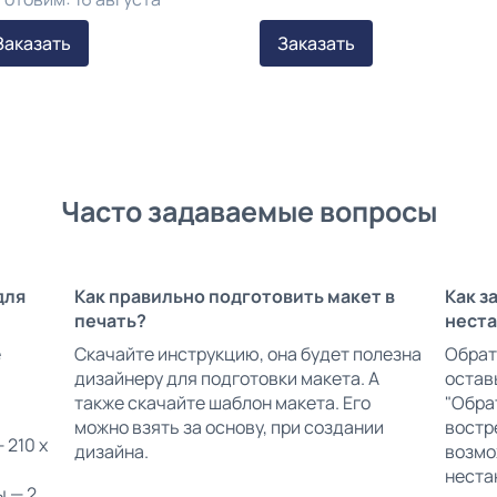
Заказать
Заказать
Часто задаваемые вопросы
для
Как правильно подготовить макет в
Как з
печать?
неста
е
Скачайте инструкцию, она будет полезна
Обрат
дизайнеру для подготовки макета. А
остав
также скачайте шаблон макета. Его
"Обрат
можно взять за основу, при создании
востр
 210 х
дизайна.
возмо
неста
ы — 2