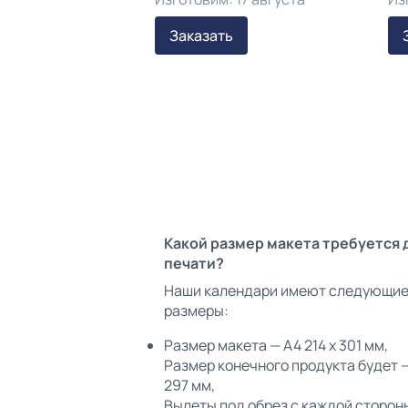
Заказать
Какой размер макета требуется 
печати?
Наши календари имеют следующи
размеры:
Размер макета — А4 214 х 301 мм,
Размер конечного продукта будет —
297 мм,
Вылеты под обрез с каждой сторон