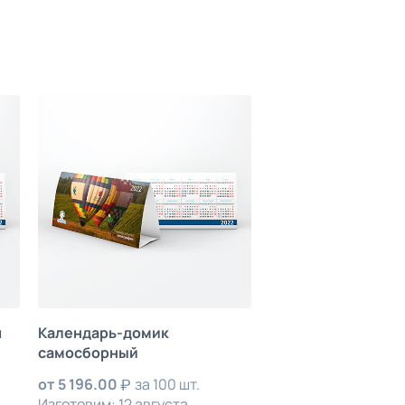
ч
Календарь-домик
самосборный
от
5 196.00
за 100 шт.
Изготовим: 12 августа