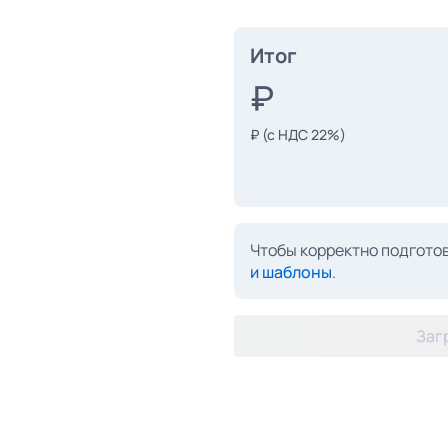
Итог
₽
(с НДС 22%)
Чтобы корректно подготов
и шаблоны
.
Заг