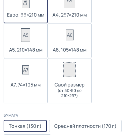
Евро, 99×210 мм
А4, 297×210 мм
А5, 210×148 мм
А6, 105×148 мм
А7, 74×105 мм
Cвой размер
(от 50×50 до
210×297)
БУМАГА
Тонкая (130 г)
Средней плотности (170 г)