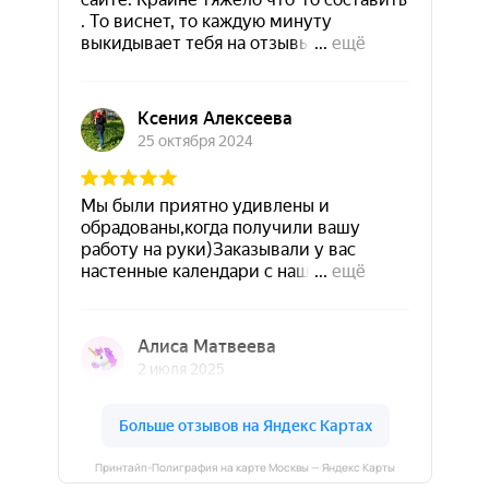
Принтайп-Полиграфия на карте Москвы — Яндекс Карты