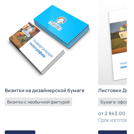
Листовки Деш
Визитки на дизайнерской бумаге
Бумага: офсетна
Визитки с необычной фактурой
от
2 843.00
з
Срок изготовлен