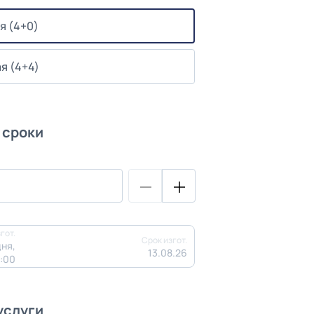
я (4+0)
я (4+4)
 сроки
гот.
Срок изгот.
ня,
13.08.26
3:00
услуги