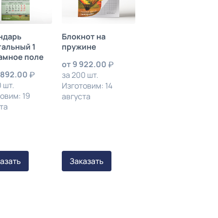
ндарь
Блокнот на
тальный 1
пружине
амное поле
от
9 922.00
 892.00
за 200 шт.
 шт.
Изготовим: 14
овим: 19
августа
та
азать
Заказать