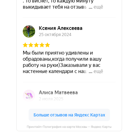
Принтайп-Полиграфия на карте Москвы — Яндекс Карты