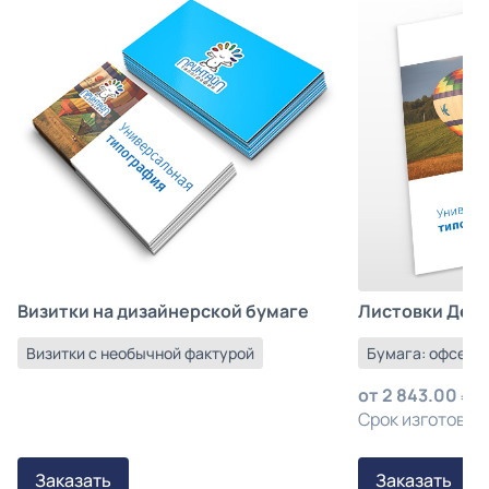
Листовки Деш
Визитки на дизайнерской бумаге
Бумага: офсетна
Визитки с необычной фактурой
от
2 843.00
з
Срок изготовлен
Заказать
Заказать