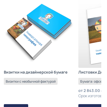
Листовки Деш
Визитки на дизайнерской бумаге
Бумага: офсетна
Визитки с необычной фактурой
от
2 843.00
з
Срок изготовлен