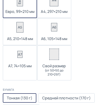
Евро, 99×210 мм
А4, 297×210 мм
А5, 210×148 мм
А6, 105×148 мм
А7, 74×105 мм
Cвой размер
(от 50×50 до
210×297)
БУМАГА
Тонкая (130 г)
Средней плотности (170 г)