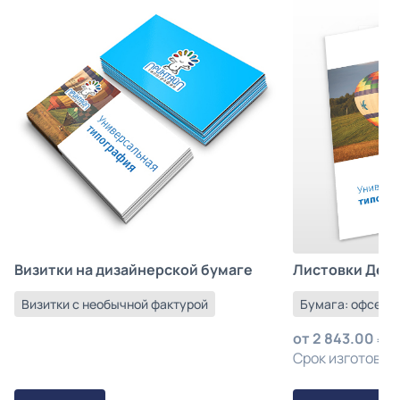
Листовки Деш
Визитки на дизайнерской бумаге
Бумага: офсетна
Визитки с необычной фактурой
от
2 843.00
з
Срок изготовлен