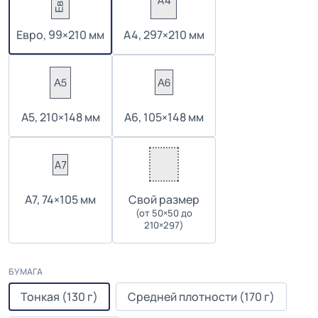
Евро, 99×210 мм
А4, 297×210 мм
А5, 210×148 мм
А6, 105×148 мм
А7, 74×105 мм
Cвой размер
(от 50×50 до
210×297)
БУМАГА
Тонкая (130 г)
Средней плотности (170 г)