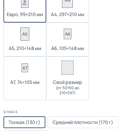
Евро, 99×210 мм
А4, 297×210 мм
А5, 210×148 мм
А6, 105×148 мм
А7, 74×105 мм
Cвой размер
(от 50×50 до
210×297)
БУМАГА
Тонкая (130 г)
Средней плотности (170 г)