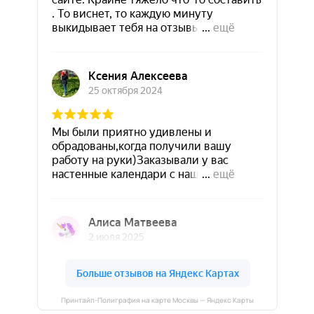
Принтайп-Полиграфия на карте Москвы — Яндекс Карты