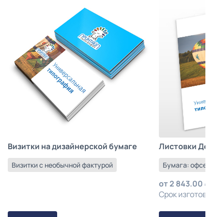
Листовки Деш
Визитки на дизайнерской бумаге
Бумага: офсетна
Визитки с необычной фактурой
от
2 843.00
з
Срок изготовлен