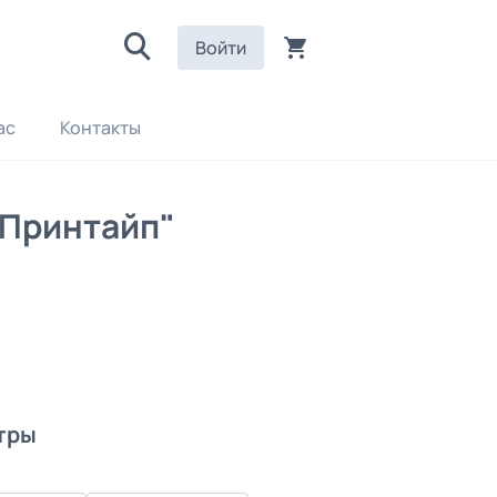
Войти
ас
Контакты
"Принтайп"
тры