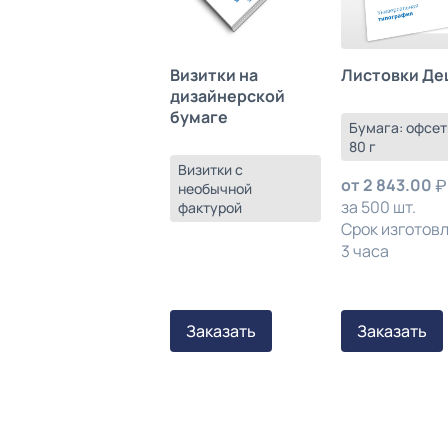
Листовки Де
Визитки на
дизайнерской
бумаге
Бумага: офсет
80 г
Визитки с
от
2 843.00
необычной
за 500 шт.
фактурой
Срок изготов
3 часа
Заказать
Заказать