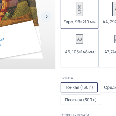
Евро, 99×210 мм
А4, 29
А6, 105×148 мм
А7, 7
БУМАГА
Тонкая (130 г)
Средн
Плотная (300 г)
СТОРОНЫ ПЕЧАТИ