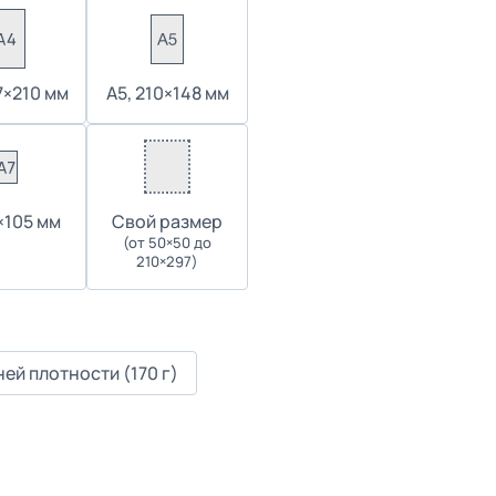
7×210 мм
А5, 210×148 мм
4×105 мм
Cвой размер
(от 50×50 до
210×297)
ей плотности (170 г)