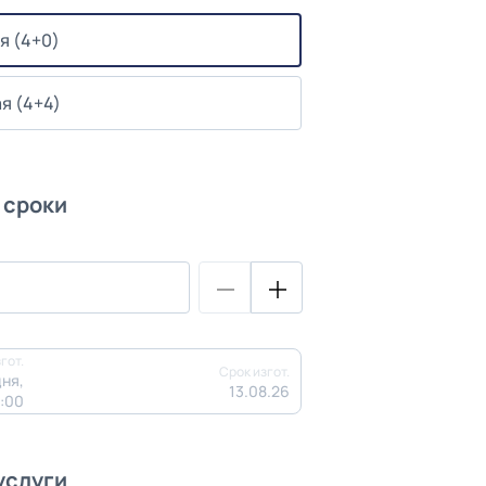
я (4+0)
я (4+4)
 сроки
гот.
Срок изгот.
ня,
13.08.26
3:00
услуги