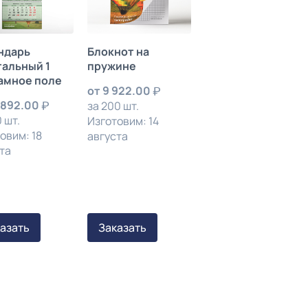
ндарь
Блокнот на
тальный 1
пружине
амное поле
от
9 922.00
 892.00
за 200 шт.
 шт.
Изготовим: 14
овим: 18
августа
та
азать
Заказать