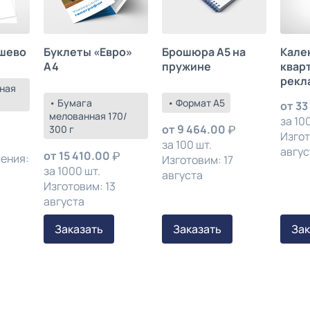
шево
Буклеты «Евро»
Брошюра А5 на
Кале
А4
пружине
квар
рекл
ная
• Бумага
• Формат А5
от
33
мелованная 170/
за 100
от
9 464.00
300 г
Изгот
за 100 шт.
авгус
от
15 410.00
ления:
Изготовим: 17
за 1000 шт.
августа
Изготовим: 13
августа
Заказать
Заказать
Зак