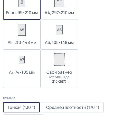
Евро, 99×210 мм
А4, 297×210 мм
А5, 210×148 мм
А6, 105×148 мм
А7, 74×105 мм
Cвой размер
(от 50×50 до
210×297)
БУМАГА
Тонкая (130 г)
Средней плотности (170 г)