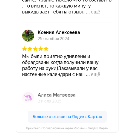
Принтайп-Полиграфия на карте Москвы — Яндекс Карты