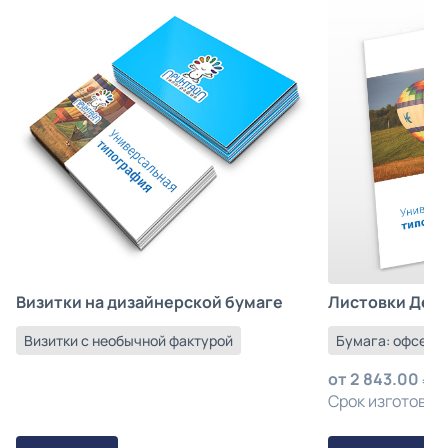
Листовки Деш
Визитки на дизайнерской бумаге
Бумага: офсетна
Визитки с необычной фактурой
от
2 843.00
з
Срок изготовлен