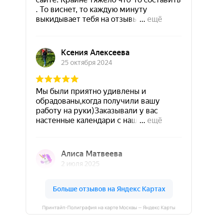
Принтайп-Полиграфия на карте Москвы — Яндекс Карты