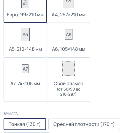
Евро, 99×210 мм
А4, 297×210 мм
А5, 210×148 мм
А6, 105×148 мм
А7, 74×105 мм
Cвой размер
(от 50×50 до
210×297)
БУМАГА
Тонкая (130 г)
Средней плотности (170 г)