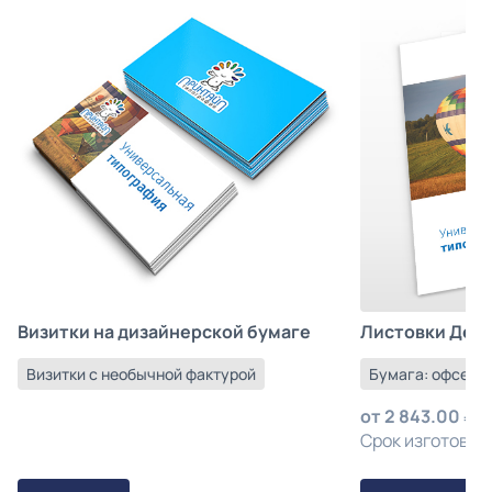
Листовки Деш
Визитки на дизайнерской бумаге
Бумага: офсетна
Визитки с необычной фактурой
от
2 843.00
з
Срок изготовлен