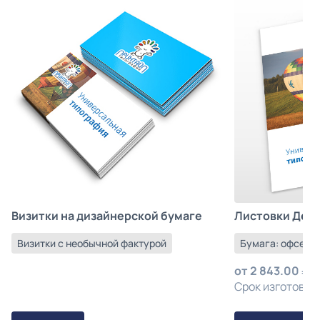
Листовки Деш
Визитки на дизайнерской бумаге
Бумага: офсетна
Визитки с необычной фактурой
от
2 843.00
з
Срок изготовлен