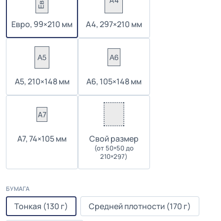
Евро, 99×210 мм
А4, 297×210 мм
А5, 210×148 мм
А6, 105×148 мм
А7, 74×105 мм
Cвой размер
(от 50×50 до
210×297)
БУМАГА
Тонкая (130 г)
Средней плотности (170 г)