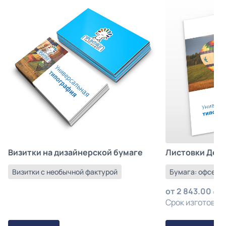
Листовки Деш
Визитки на дизайнерской бумаге
Бумага: офсетна
Визитки с необычной фактурой
от
2 843.00
з
Срок изготовлен