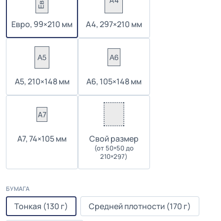
Евро, 99×210 мм
А4, 297×210 мм
А5, 210×148 мм
А6, 105×148 мм
А7, 74×105 мм
Cвой размер
(от 50×50 до
210×297)
БУМАГА
Тонкая (130 г)
Средней плотности (170 г)