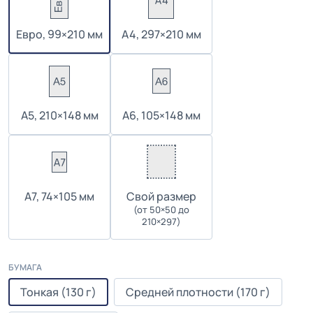
Евро, 99×210 мм
А4, 297×210 мм
А5, 210×148 мм
А6, 105×148 мм
А7, 74×105 мм
Cвой размер
(от 50×50 до
210×297)
БУМАГА
Тонкая (130 г)
Средней плотности (170 г)