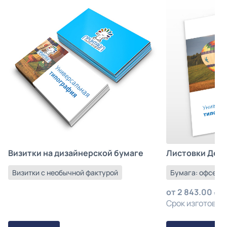
Листовки Деш
Визитки на дизайнерской бумаге
Бумага: офсетна
Визитки с необычной фактурой
от
2 843.00
з
Срок изготовлен