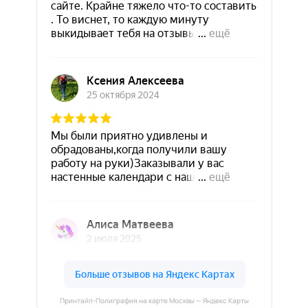
Принтайп-Полиграфия на карте Москвы — Яндекс Карты