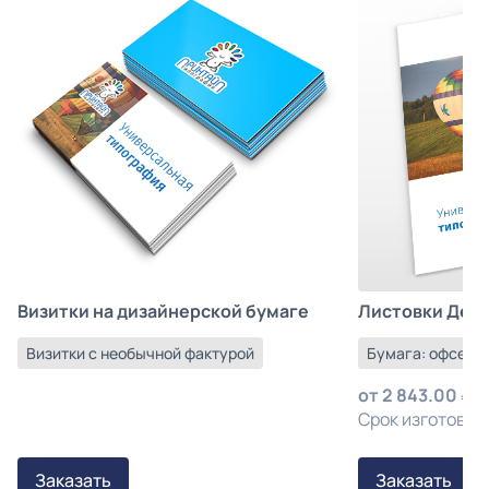
Листовки Деш
Визитки на дизайнерской бумаге
Бумага: офсетна
Визитки с необычной фактурой
от
2 843.00
з
Срок изготовлен
Заказать
Заказать