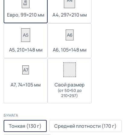
Евро, 99×210 мм
А4, 297×210 мм
А5, 210×148 мм
А6, 105×148 мм
А7, 74×105 мм
Cвой размер
(от 50×50 до
210×297)
БУМАГА
Тонкая (130 г)
Средней плотности (170 г)