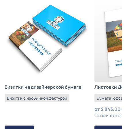
Листовки Деш
Визитки на дизайнерской бумаге
Бумага: офсетна
Визитки с необычной фактурой
от
2 843.00
з
Срок изготовлен