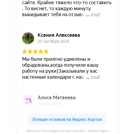
Принтайп-Полиграфия на карте Москвы — Яндекс Карты