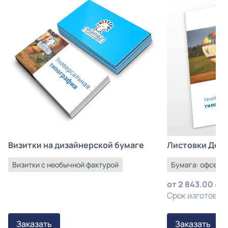
Листовки Деш
Визитки на дизайнерской бумаге
Бумага: офсетна
Визитки с необычной фактурой
от
2 843.00
з
Срок изготовлен
Заказать
Заказать