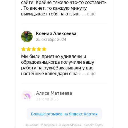
Принтайп-Полиграфия на карте Москвы — Яндекс Карты