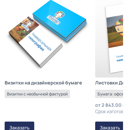
Листовки Деш
Визитки на дизайнерской бумаге
Бумага: офсетна
Визитки с необычной фактурой
от
2 843.00
з
Срок изготовлен
Заказать
Заказать