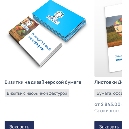
Листовки Деш
Визитки на дизайнерской бумаге
Бумага: офсетна
Визитки с необычной фактурой
от
2 843.00
з
Срок изготовлен
Заказать
Заказать