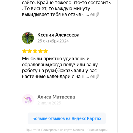
Принтайп-Полиграфия на карте Москвы — Яндекс Карты