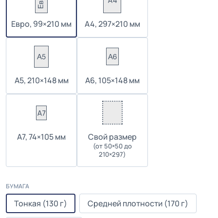
Евро, 99×210 мм
А4, 297×210 мм
А5, 210×148 мм
А6, 105×148 мм
А7, 74×105 мм
Cвой размер
(от 50×50 до
210×297)
БУМАГА
Тонкая (130 г)
Средней плотности (170 г)