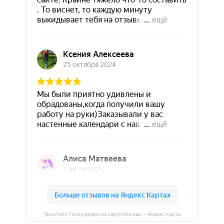
Принтайп-Полиграфия на карте Москвы — Яндекс Карты