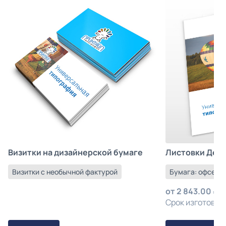
Листовки Деш
Визитки на дизайнерской бумаге
Бумага: офсетна
Визитки с необычной фактурой
от
2 843.00
з
Срок изготовлен