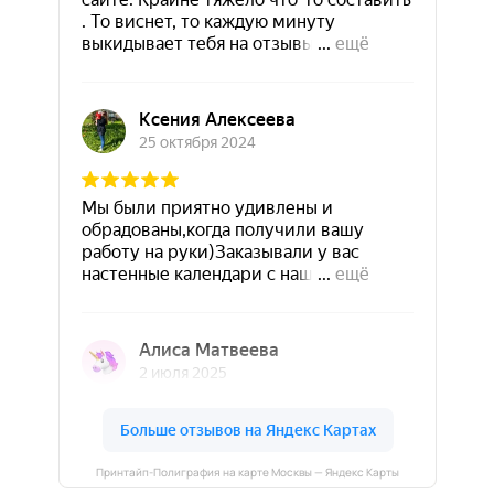
Принтайп-Полиграфия на карте Москвы — Яндекс Карты