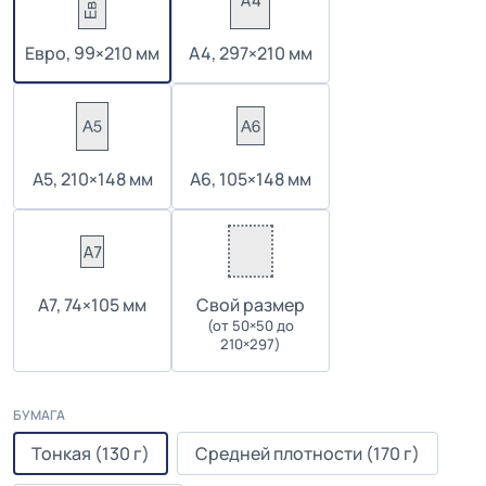
Евро, 99×210 мм
А4, 297×210 мм
А5, 210×148 мм
А6, 105×148 мм
А7, 74×105 мм
Cвой размер
(от 50×50 до
210×297)
БУМАГА
Тонкая (130 г)
Средней плотности (170 г)