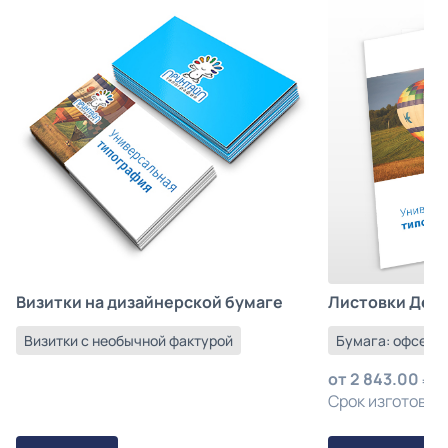
Листовки Деш
Визитки на дизайнерской бумаге
Бумага: офсетна
Визитки с необычной фактурой
от
2 843.00
з
Срок изготовлен