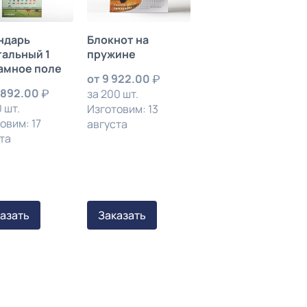
ндарь
Блокнот на
тальный 1
пружине
амное поле
от
9 922.00
 892.00
за 200 шт.
 шт.
Изготовим: 13
овим: 17
августа
та
азать
Заказать