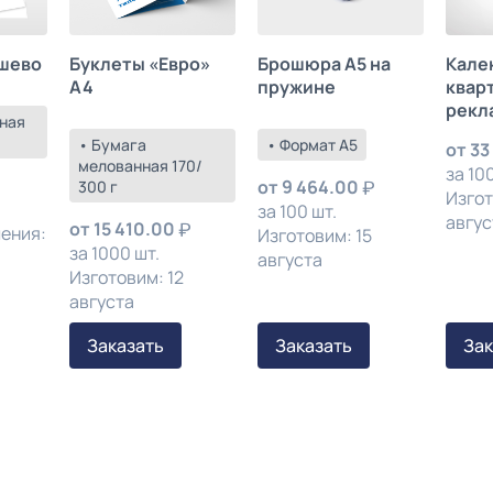
шево
Буклеты «Евро»
Брошюра А5 на
Кале
А4
пружине
квар
рекл
ная
• Бумага
• Формат А5
от
33
мелованная 170/
за 100
от
9 464.00
300 г
Изгот
за 100 шт.
авгус
от
15 410.00
ления:
Изготовим: 15
за 1000 шт.
августа
Изготовим: 12
августа
Заказать
Заказать
Зак