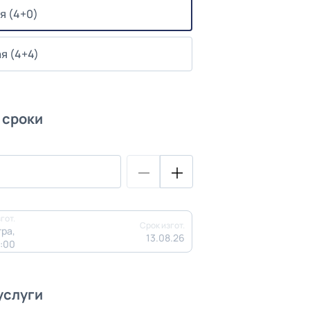
я (4+0)
я (4+4)
 сроки
гот.
Срок изгот.
ра,
13.08.26
3:00
услуги