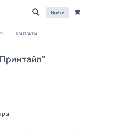
Войти
ас
Контакты
"Принтайп"
тры