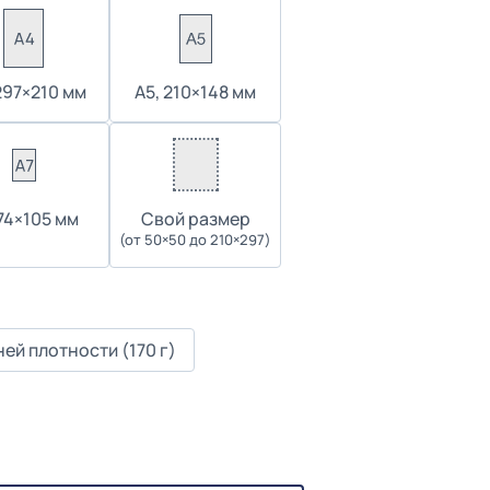
297×210 мм
А5, 210×148 мм
 74×105 мм
Cвой размер
(от 50×50 до 210×297)
ей плотности (170 г)