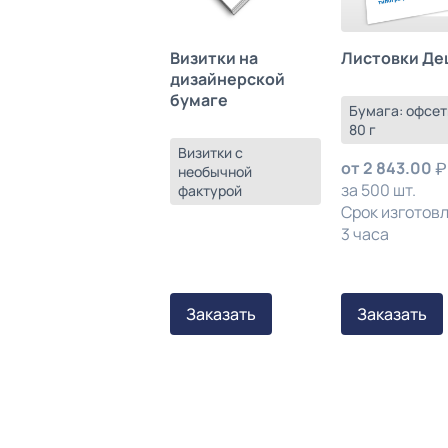
Листовки Де
Визитки на
дизайнерской
бумаге
Бумага: офсет
80 г
Визитки с
от
2 843.00
необычной
за 500 шт.
фактурой
Срок изготов
3 часа
Заказать
Заказать