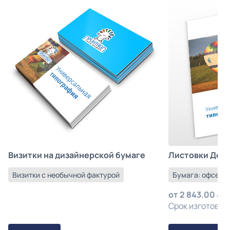
Листовки Деш
Визитки на дизайнерской бумаге
Бумага: офсетна
Визитки с необычной фактурой
от
2 843.00
з
Срок изготовлен