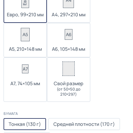
Евро, 99×210 мм
А4, 297×210 мм
А5, 210×148 мм
А6, 105×148 мм
А7, 74×105 мм
Cвой размер
(от 50×50 до
210×297)
БУМАГА
Тонкая (130 г)
Средней плотности (170 г)