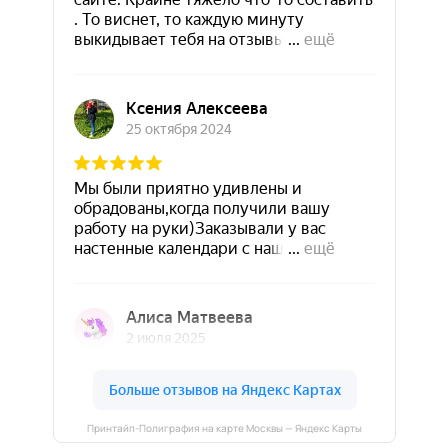
Принтайп-Полиграфия на карте Москвы — Яндекс Карты