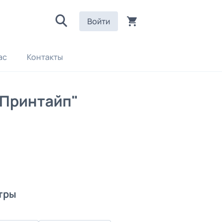
Войти
ас
Контакты
"Принтайп"
тры