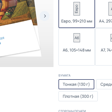
Евро, 99×210 мм
А4, 29
А6, 105×148 мм
А7, 7
БУМАГА
Тонкая (130 г)
Средн
Плотная (300 г)
СТОРОНЫ ПЕЧАТИ