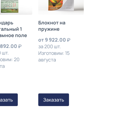
ндарь
Блокнот на
тальный 1
пружине
амное поле
от
9 922.00
 892.00
за 200 шт.
 шт.
Изготовим: 15
овим: 20
августа
та
азать
Заказать