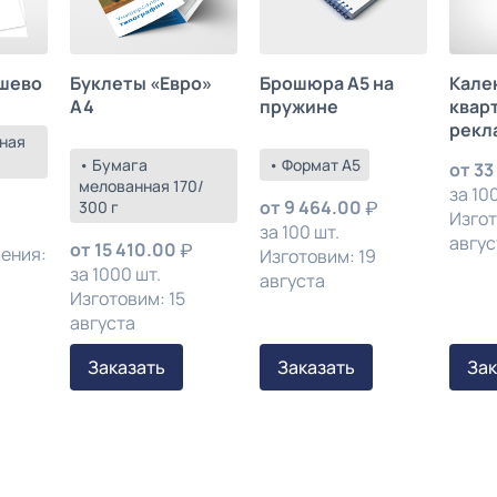
шево
Буклеты «Евро»
Брошюра А5 на
Кале
А4
пружине
квар
рекл
ная
• Бумага
• Формат А5
от
33
мелованная 170/
за 100
от
9 464.00
300 г
Изгот
за 100 шт.
авгус
от
15 410.00
ления:
Изготовим: 19
за 1000 шт.
августа
Изготовим: 15
августа
Заказать
Заказать
Зак