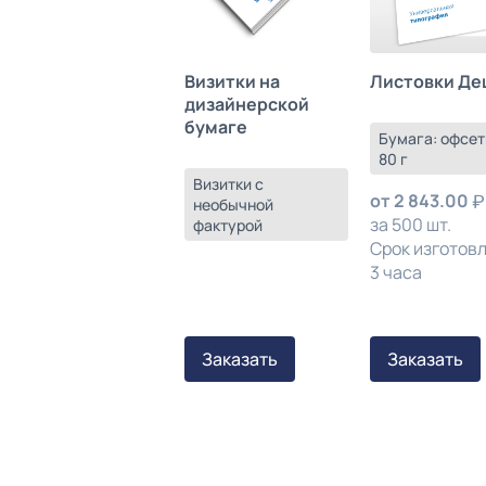
Листовки Де
Визитки на
дизайнерской
бумаге
Бумага: офсет
80 г
Визитки с
от
2 843.00
необычной
за 500 шт.
фактурой
Срок изготов
3 часа
Заказать
Заказать