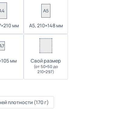
7×210 мм
А5, 210×148 мм
4×105 мм
Cвой размер
(от 50×50 до
210×297)
ей плотности (170 г)