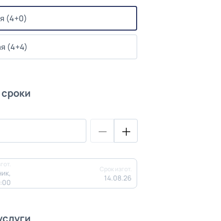
я (4+0)
я (4+4)
 сроки
гот.
Срок изгот.
ик,
14.08.26
3:00
услуги