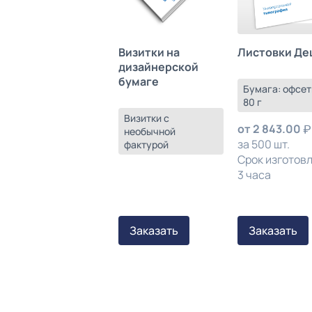
Листовки Де
Визитки на
дизайнерской
бумаге
Бумага: офсет
80 г
Визитки с
от
2 843.00
необычной
за 500 шт.
фактурой
Срок изготов
3 часа
Заказать
Заказать