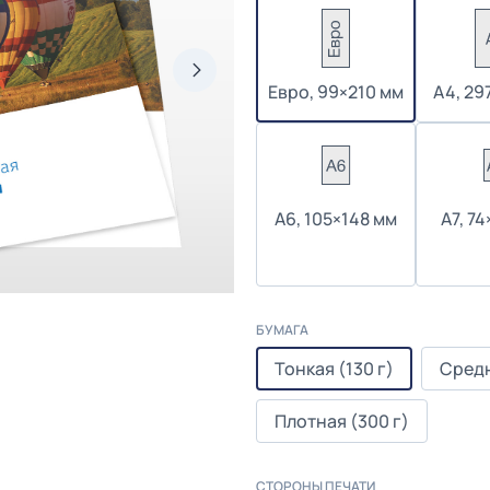
Евро, 99×210 мм
А4, 29
А6, 105×148 мм
А7, 7
БУМАГА
Тонкая (130 г)
Средн
Плотная (300 г)
СТОРОНЫ ПЕЧАТИ