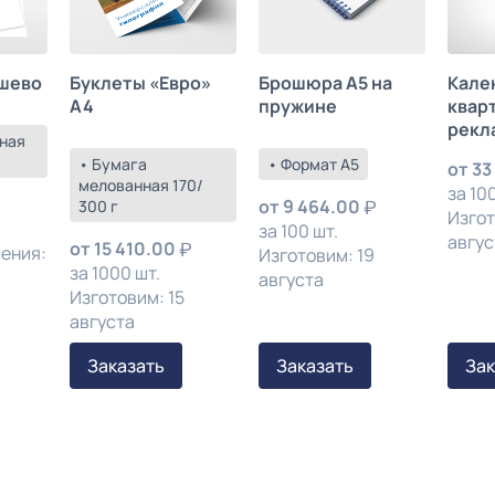
шево
Буклеты «Евро»
Брошюра А5 на
Кале
А4
пружине
квар
рекл
ная
• Бумага
• Формат А5
от
33
мелованная 170/
за 100
от
9 464.00
300 г
Изгот
за 100 шт.
авгус
от
15 410.00
ления:
Изготовим: 19
за 1000 шт.
августа
Изготовим: 15
августа
Заказать
Заказать
Зак