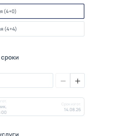
я (4+0)
я (4+4)
 сроки
гот.
Срок изгот.
ик,
14.08.26
3:00
услуги