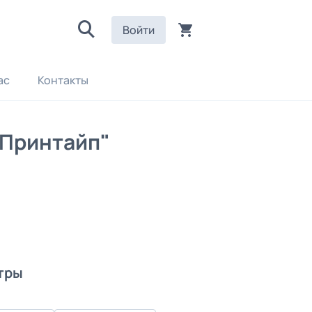
Войти
ас
Контакты
"Принтайп"
тры