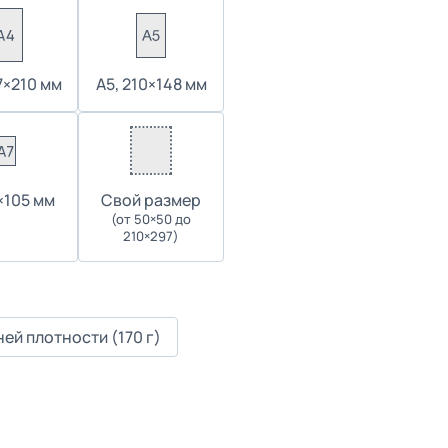
7×210 мм
А5, 210×148 мм
4×105 мм
Cвой размер
(от 50×50 до
210×297)
ей плотности (170 г)