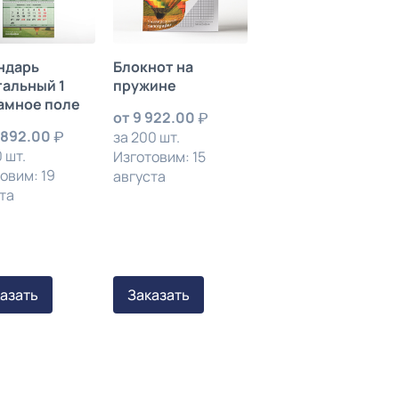
ндарь
Блокнот на
тальный 1
пружине
амное поле
от
9 922.00
 892.00
за 200 шт.
 шт.
Изготовим: 15
овим: 19
августа
та
азать
Заказать