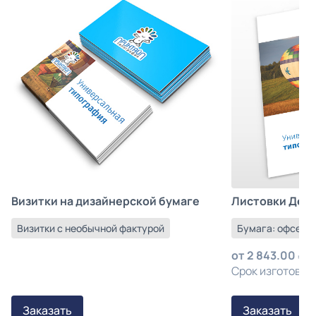
Листовки Деш
Визитки на дизайнерской бумаге
Бумага: офсетна
Визитки с необычной фактурой
от
2 843.00
з
Срок изготовлен
Заказать
Заказать