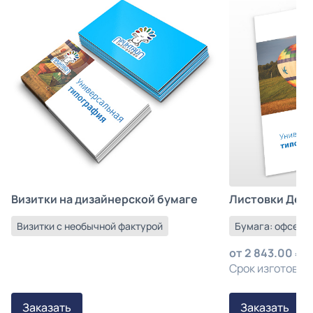
Листовки Деш
Визитки на дизайнерской бумаге
Бумага: офсетна
Визитки с необычной фактурой
от
2 843.00
з
Срок изготовлен
Заказать
Заказать