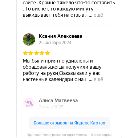
Принтайп-Полиграфия на карте Москвы — Яндекс Карты