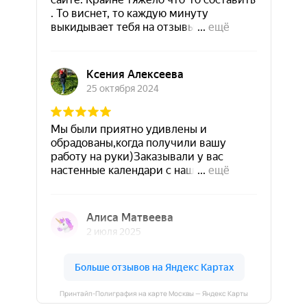
Принтайп-Полиграфия на карте Москвы — Яндекс Карты