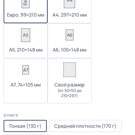
Евро, 99×210 мм
А4, 297×210 мм
А5, 210×148 мм
А6, 105×148 мм
А7, 74×105 мм
Cвой размер
(от 50×50 до
210×297)
БУМАГА
Тонкая (130 г)
Средней плотности (170 г)