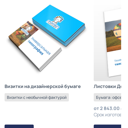
Листовки Деш
Визитки на дизайнерской бумаге
Бумага: офсетна
Визитки с необычной фактурой
от
2 843.00
з
Срок изготовлен