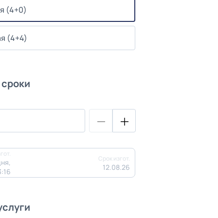
я (4+0)
я (4+4)
 сроки
гот.
Срок изгот.
ня,
12.08.26
3:16
услуги