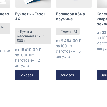
шево
Буклеты «Евро»
Брошюра А5 на
Кале
А4
пружине
квар
рекл
ная
• Бумага
• Формат А5
от
33
мелованная 170/
за 100
от
9 464.00
300 г
Изгот
за 100 шт.
авгус
от
15 410.00
ления:
Изготовим: 15
за 1000 шт.
августа
Изготовим: 12
августа
Заказать
Заказать
Зак