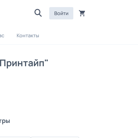
Войти
ас
Контакты
"Принтайп"
тры