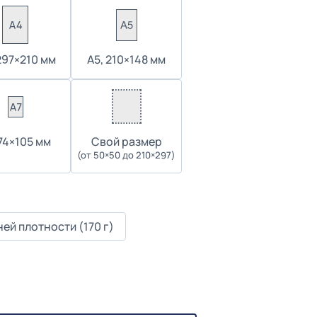
297×210 мм
А5, 210×148 мм
 74×105 мм
Cвой размер
(от 50×50 до 210×297)
ей плотности (170 г)