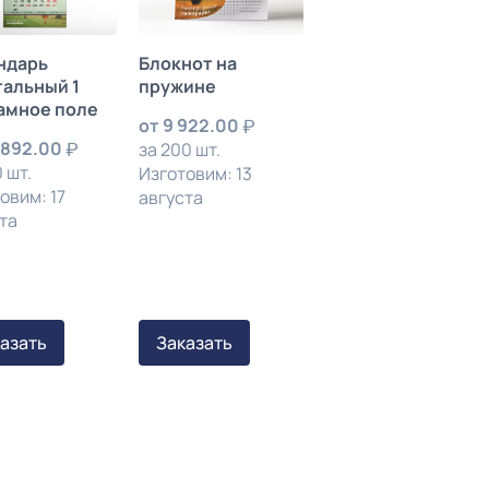
ндарь
Блокнот на
тальный 1
пружине
амное поле
от
9 922.00
 892.00
за 200 шт.
 шт.
Изготовим: 13
овим: 17
августа
та
азать
Заказать