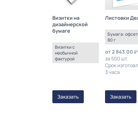
Листовки Де
Визитки на
дизайнерской
бумаге
Бумага: офсет
80 г
Визитки с
от
2 843.00
необычной
за 500 шт.
фактурой
Срок изготов
3 часа
Заказать
Заказать