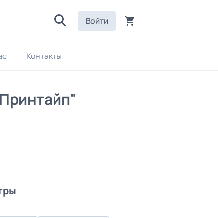
Войти
ас
Контакты
"Принтайп"
тры