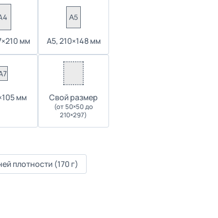
7×210 мм
А5, 210×148 мм
4×105 мм
Cвой размер
(от 50×50 до
210×297)
ей плотности (170 г)