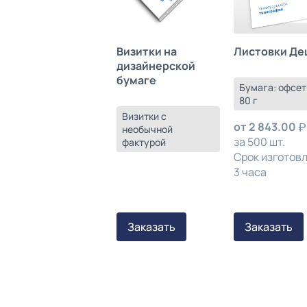
Листовки Де
Визитки на
дизайнерской
бумаге
Бумага: офсет
80 г
Визитки с
от
2 843.00
необычной
за 500 шт.
фактурой
Срок изготов
3 часа
Заказать
Заказать