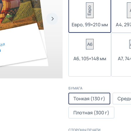
Евро, 99×210 мм
А4, 29
А6, 105×148 мм
А7, 7
БУМАГА
Тонкая (130 г)
Средн
Плотная (300 г)
СТОРОНЫ ПЕЧАТИ