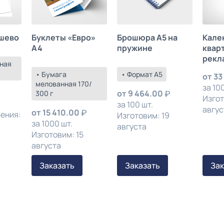
шево
Буклеты «Евро»
Брошюра А5 на
Кале
А4
пружине
квар
рекл
ная
• Бумага
• Формат А5
от
33
мелованная 170/
за 100
от
9 464.00
300 г
Изгот
за 100 шт.
авгус
от
15 410.00
ления:
Изготовим: 19
за 1000 шт.
августа
Изготовим: 15
августа
Заказать
Заказать
Зак