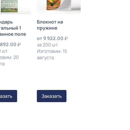
ндарь
Блокнот на
тальный 1
пружине
амное поле
от
9 922.00
 892.00
за 200 шт.
 шт.
Изготовим: 15
овим: 20
августа
та
азать
Заказать