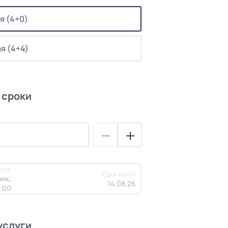
я (4+0)
я (4+4)
 сроки
гот.
Срок изгот.
ик,
14.08.26
3:00
услуги