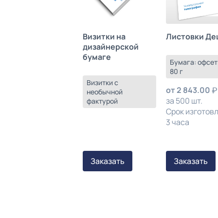
Листовки Де
Визитки на
дизайнерской
бумаге
Бумага: офсет
80 г
Визитки с
от
2 843.00
необычной
за 500 шт.
фактурой
Срок изготов
3 часа
Заказать
Заказать