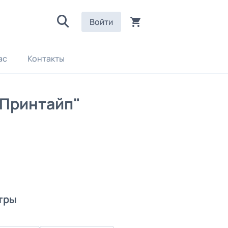
Войти
ас
Контакты
"Принтайп"
тры