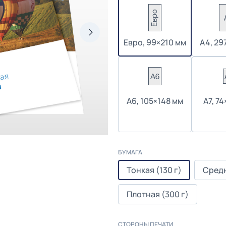
Евро, 99×210 мм
А4, 29
А6, 105×148 мм
А7, 7
БУМАГА
Тонкая (130 г)
Средн
Плотная (300 г)
СТОРОНЫ ПЕЧАТИ