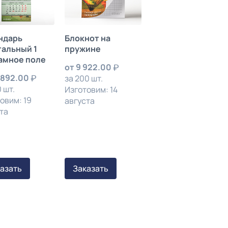
ндарь
Блокнот на
тальный 1
пружине
амное поле
от
9 922.00
 892.00
за 200 шт.
 шт.
Изготовим: 14
овим: 19
августа
та
азать
Заказать