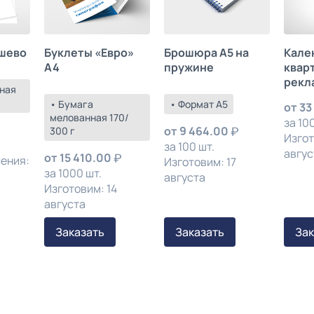
шево
Буклеты «Евро»
Брошюра А5 на
Кале
А4
пружине
квар
рекл
ная
• Бумага
• Формат А5
от
33
мелованная 170/
за 100
от
9 464.00
300 г
Изгот
за 100 шт.
авгус
от
15 410.00
ления:
Изготовим: 17
за 1000 шт.
августа
Изготовим: 14
августа
Заказать
Заказать
Зак