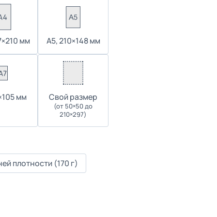
7×210 мм
А5, 210×148 мм
4×105 мм
Cвой размер
(от 50×50 до
210×297)
ей плотности (170 г)