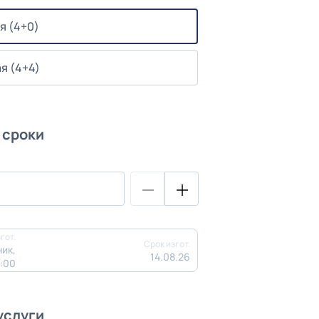
я (4+0)
я (4+4)
 сроки
гот.
Срок изгот.
ик,
14.08.26
3:00
услуги