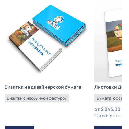
Листовки Деш
Визитки на дизайнерской бумаге
Бумага: офсетна
Визитки с необычной фактурой
от
2 843.00
з
Срок изготовлен