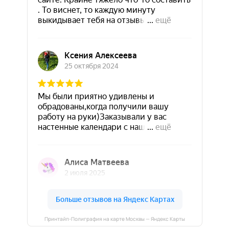
Принтайп-Полиграфия на карте Москвы — Яндекс Карты