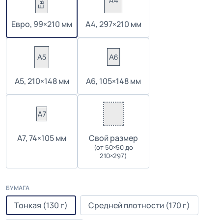
Евро, 99×210 мм
А4, 297×210 мм
А5, 210×148 мм
А6, 105×148 мм
А7, 74×105 мм
Cвой размер
(от 50×50 до
210×297)
БУМАГА
Тонкая (130 г)
Средней плотности (170 г)