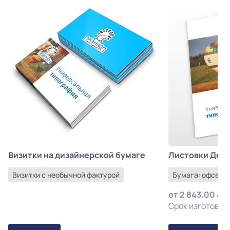
Листовки Деш
Визитки на дизайнерской бумаге
Бумага: офсетна
Визитки с необычной фактурой
от
2 843.00
з
Срок изготовлен