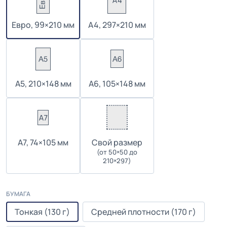
Евро, 99×210 мм
А4, 297×210 мм
А5, 210×148 мм
А6, 105×148 мм
А7, 74×105 мм
Cвой размер
(от 50×50 до
210×297)
БУМАГА
Тонкая (130 г)
Средней плотности (170 г)