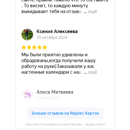
Принтайп-Полиграфия на карте Москвы — Яндекс Карты