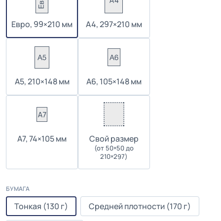
Евро, 99×210 мм
А4, 297×210 мм
А5, 210×148 мм
А6, 105×148 мм
А7, 74×105 мм
Cвой размер
(от 50×50 до
210×297)
БУМАГА
Тонкая (130 г)
Средней плотности (170 г)