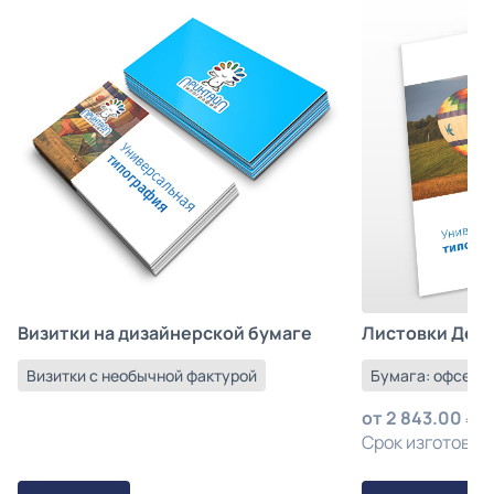
Листовки Деш
Визитки на дизайнерской бумаге
Бумага: офсетна
Визитки с необычной фактурой
от
2 843.00
з
Срок изготовлен