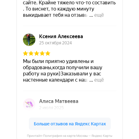
Принтайп-Полиграфия на карте Москвы — Яндекс Карты