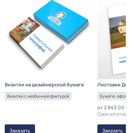
Листовки Деш
Визитки на дизайнерской бумаге
Бумага: офсетна
Визитки с необычной фактурой
от
2 843.00
з
Срок изготовлен
Заказать
Заказать