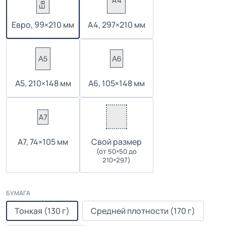
Евро, 99×210 мм
А4, 297×210 мм
А5, 210×148 мм
А6, 105×148 мм
А7, 74×105 мм
Cвой размер
(от 50×50 до
210×297)
БУМАГА
Тонкая (130 г)
Средней плотности (170 г)