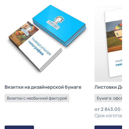
Листовки Деш
Визитки на дизайнерской бумаге
Бумага: офсетна
Визитки с необычной фактурой
от
2 843.00
з
Срок изготовлен