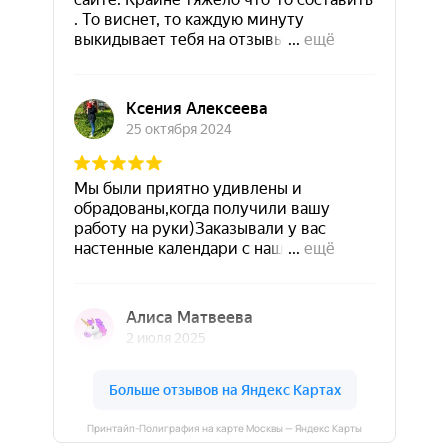
Принтайп-Полиграфия на карте Москвы — Яндекс Карты