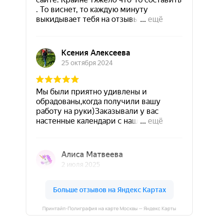
Принтайп-Полиграфия на карте Москвы — Яндекс Карты