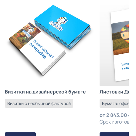
Листовки Деш
Визитки на дизайнерской бумаге
Бумага: офсетна
Визитки с необычной фактурой
от
2 843.00
з
Срок изготовлен