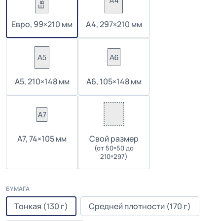
Евро, 99×210 мм
А4, 297×210 мм
А5, 210×148 мм
А6, 105×148 мм
А7, 74×105 мм
Cвой размер
(от 50×50 до
210×297)
БУМАГА
Тонкая (130 г)
Средней плотности (170 г)