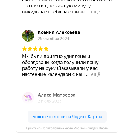
Принтайп-Полиграфия на карте Москвы — Яндекс Карты