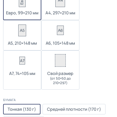
Евро, 99×210 мм
А4, 297×210 мм
А5, 210×148 мм
А6, 105×148 мм
А7, 74×105 мм
Cвой размер
(от 50×50 до
210×297)
БУМАГА
Тонкая (130 г)
Средней плотности (170 г)