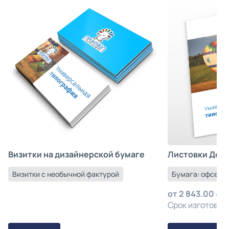
Листовки Деш
Визитки на дизайнерской бумаге
Бумага: офсетна
Визитки с необычной фактурой
от
2 843.00
з
Срок изготовлен