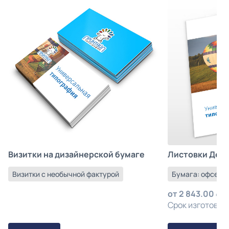
Листовки Деш
Визитки на дизайнерской бумаге
Бумага: офсетна
Визитки с необычной фактурой
от
2 843.00
з
Срок изготовлен