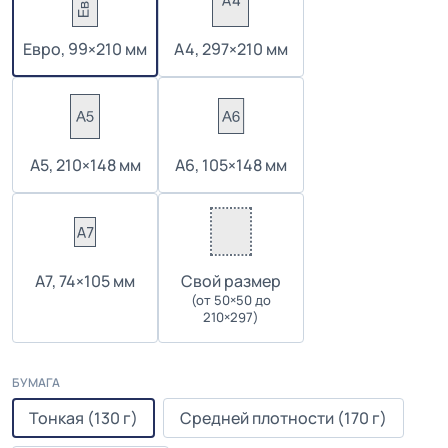
Евро, 99×210 мм
А4, 297×210 мм
А5, 210×148 мм
А6, 105×148 мм
А7, 74×105 мм
Cвой размер
(от 50×50 до
210×297)
БУМАГА
Тонкая (130 г)
Средней плотности (170 г)