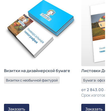
Листовки Деш
Визитки на дизайнерской бумаге
Бумага: офсетна
Визитки с необычной фактурой
от
2 843.00
з
Срок изготовлен
Заказать
Заказать