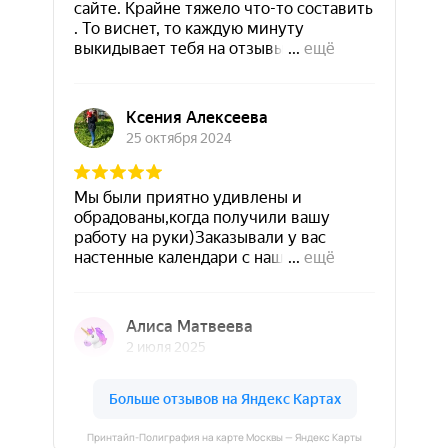
Принтайп-Полиграфия на карте Москвы — Яндекс Карты