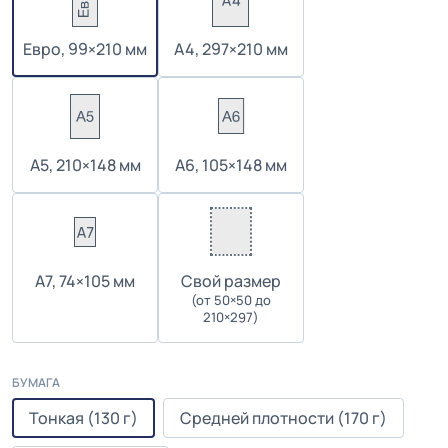
Евро, 99×210 мм
А4, 297×210 мм
А5, 210×148 мм
А6, 105×148 мм
А7, 74×105 мм
Cвой размер
(от 50×50 до
210×297)
БУМАГА
Тонкая (130 г)
Средней плотности (170 г)