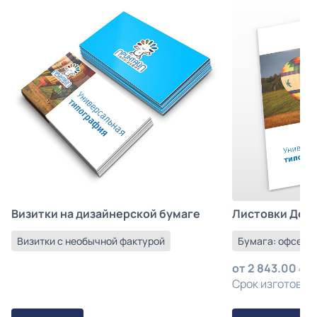
Листовки Деш
Визитки на дизайнерской бумаге
Бумага: офсетна
Визитки с необычной фактурой
от
2 843.00
з
Срок изготовлен