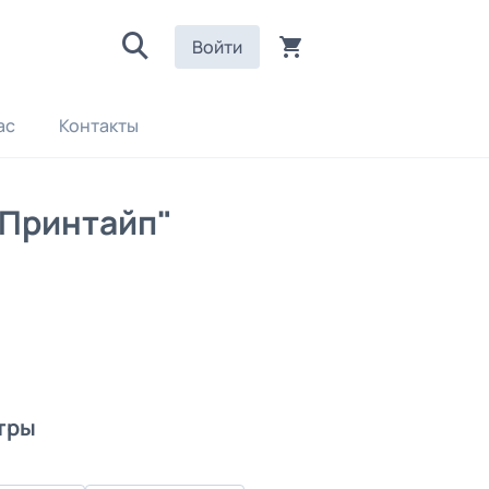
Войти
ас
Контакты
"Принтайп"
тры