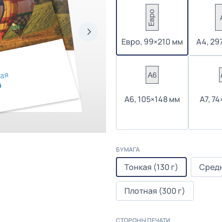
Евро, 99×210 мм
А4, 29
А6, 105×148 мм
А7, 7
БУМАГА
Тонкая (130 г)
Средн
Плотная (300 г)
СТОРОНЫ ПЕЧАТИ