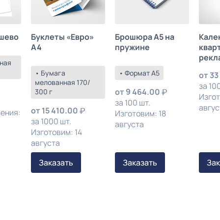
шево
Буклеты «Евро»
Брошюра А5 на
Кале
А4
пружине
квар
рекл
ная
• Бумага
• Формат А5
от
33
мелованная 170/
за 100
от
9 464.00
300 г
Изгот
за 100 шт.
авгус
от
15 410.00
ления:
Изготовим: 18
за 1000 шт.
августа
Изготовим: 14
августа
Заказать
Заказать
Зак