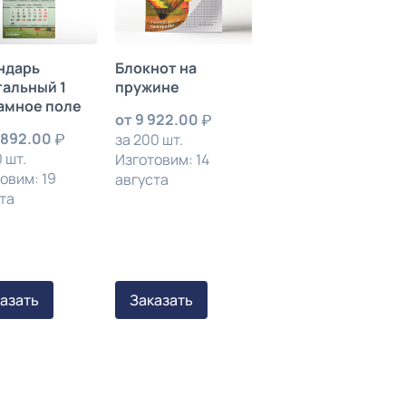
ндарь
Блокнот на
тальный 1
пружине
амное поле
от
9 922.00
 892.00
за 200 шт.
 шт.
Изготовим: 14
овим: 19
августа
та
азать
Заказать