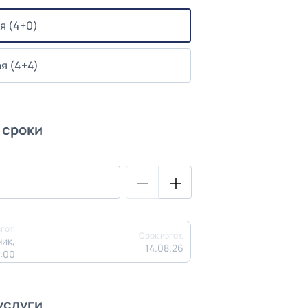
я (4+0)
я (4+4)
 сроки
гот.
Срок изгот.
ик,
14.08.26
3:00
услуги