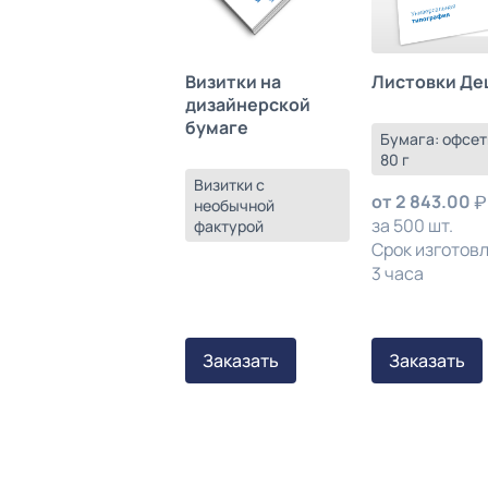
Листовки Де
Визитки на
дизайнерской
бумаге
Бумага: офсет
80 г
Визитки с
от
2 843.00
необычной
за 500 шт.
фактурой
Срок изготов
3 часа
Заказать
Заказать