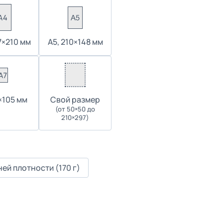
7×210 мм
А5, 210×148 мм
4×105 мм
Cвой размер
(от 50×50 до
210×297)
ей плотности (170 г)